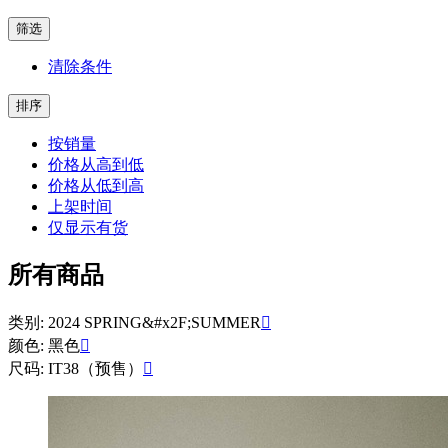
筛选
清除条件
排序
按销量
价格从高到低
价格从低到高
上架时间
仅显示有货
所有商品
类别: 2024 SPRING&#x2F;SUMMER

颜色: 黑色

尺码: IT38（预售）
