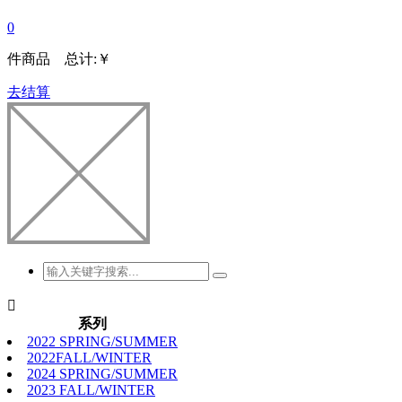
0
件商品 总计:
￥
去结算

系列
2022 SPRING/SUMMER
2022FALL/WINTER
2024 SPRING/SUMMER
2023 FALL/WINTER