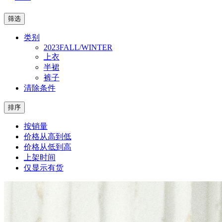
筛选
类别
2023FALL/WINTER
上衣
半裙
裤子
清除条件
排序
按销量
价格从高到低
价格从低到高
上架时间
仅显示有货