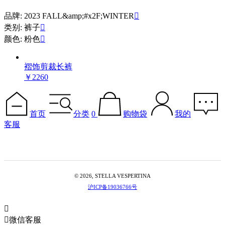
品牌: 2023 FALL&amp;#x2F;WINTER

类别: 裤子

颜色: 粉色

褶饰剪裁长裤
￥2260
首页
分类
0
购物袋
我的
客服
© 2026, STELLA VESPERTINA
沪ICP备19036766号


微信客服