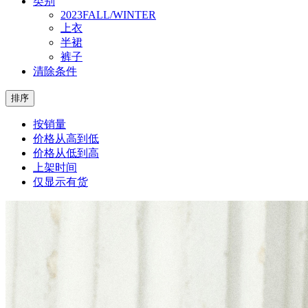
类别
2023FALL/WINTER
上衣
半裙
裤子
清除条件
排序
按销量
价格从高到低
价格从低到高
上架时间
仅显示有货