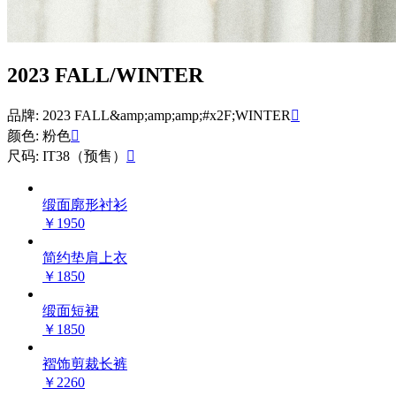
2023 FALL/WINTER
品牌: 2023 FALL&amp;amp;amp;#x2F;WINTER

颜色: 粉色

尺码: IT38（预售）

缎面廓形衬衫
￥1950
简约垫肩上衣
￥1850
缎面短裙
￥1850
褶饰剪裁长裤
￥2260