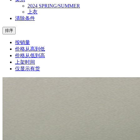
2024 SPRING/SUMMER
上衣
清除条件
排序
按销量
价格从高到低
价格从低到高
上架时间
仅显示有货