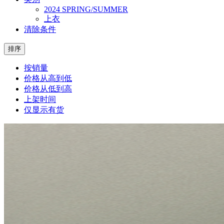
2024 SPRING/SUMMER
上衣
清除条件
排序
按销量
价格从高到低
价格从低到高
上架时间
仅显示有货