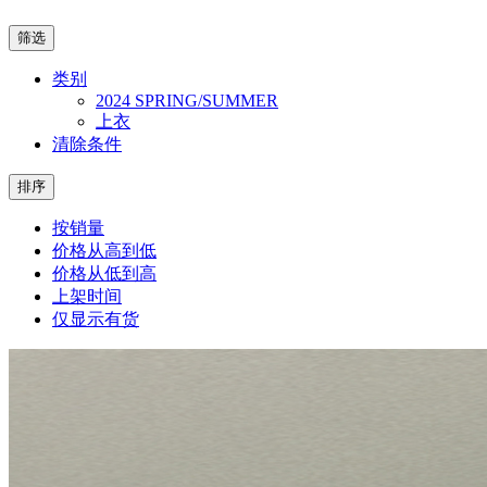
筛选
类别
2024 SPRING/SUMMER
上衣
清除条件
排序
按销量
价格从高到低
价格从低到高
上架时间
仅显示有货