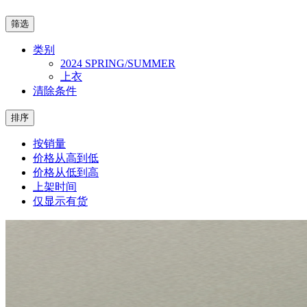
筛选
类别
2024 SPRING/SUMMER
上衣
清除条件
排序
按销量
价格从高到低
价格从低到高
上架时间
仅显示有货