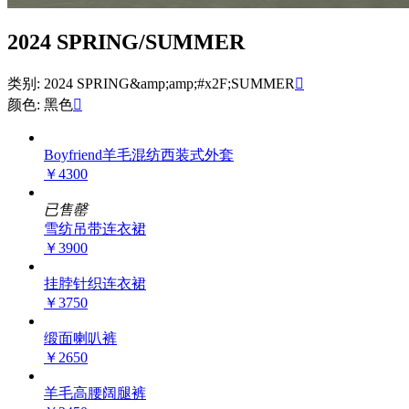
2024 SPRING/SUMMER
类别: 2024 SPRING&amp;amp;#x2F;SUMMER

颜色: 黑色

Boyfriend羊毛混纺西装式外套
￥4300
已售罄
雪纺吊带连衣裙
￥3900
挂脖针织连衣裙
￥3750
缎面喇叭裤
￥2650
羊毛高腰阔腿裤