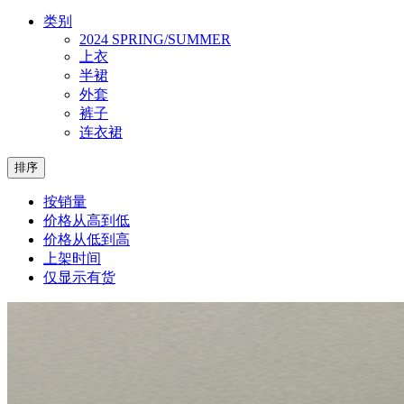
类别
2024 SPRING/SUMMER
上衣
半裙
外套
裤子
连衣裙
排序
按销量
价格从高到低
价格从低到高
上架时间
仅显示有货