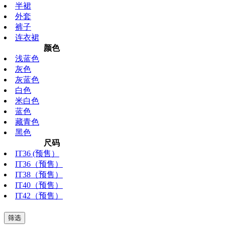
半裙
外套
裤子
连衣裙
颜色
浅蓝色
灰色
灰蓝色
白色
米白色
蓝色
藏青色
黑色
尺码
IT36 (预售）
IT36（预售）
IT38（预售）
IT40（预售）
IT42（预售）
筛选