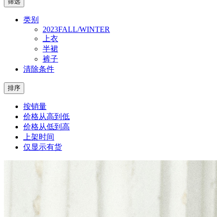
筛选
类别
2023FALL/WINTER
上衣
半裙
裤子
清除条件
排序
按销量
价格从高到低
价格从低到高
上架时间
仅显示有货