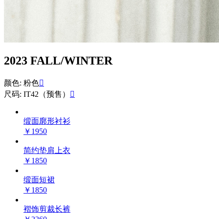
2023 FALL/WINTER
颜色: 粉色

尺码: IT42（预售）

缎面廓形衬衫
￥1950
简约垫肩上衣
￥1850
缎面短裙
￥1850
褶饰剪裁长裤